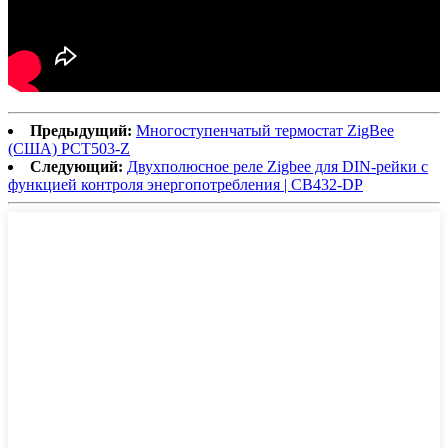
Предыдущий:
Многоступенчатый термостат ZigBee
(США) PCT503-Z
Следующий:
Двухполюсное реле Zigbee для DIN-рейки с
функцией контроля энергопотребления | CB432-DP