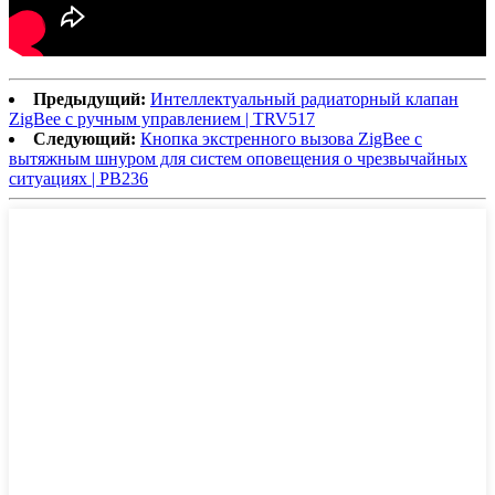
Предыдущий:
Интеллектуальный радиаторный клапан
ZigBee с ручным управлением | TRV517
Следующий:
Кнопка экстренного вызова ZigBee с
вытяжным шнуром для систем оповещения о чрезвычайных
ситуациях | PB236